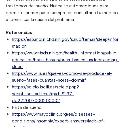
trastornos del sueño. Nunca te automediques para
dormir: el primer paso siempre es consultar a tu médico
e identificar la causa del problema.
Referencias
https://espanol.nichd.nih.gov/salud/temas/sleep/infor
macion
https://www.ninds.nih.gov/health-information/public-
education/brain-basics/brain-basics-understanding-
sleep
https://www.iis.es/que-es-como-se-produce-el-
sueno-fases-cuantas-horas-dormir/
https://scielo.isciii.es/scielo.php?
script=sci_arttext&pid=S1137-
66272007000200002
Falta de sueño:
https://www.mayoclinic.org/es/diseases-
conditions/insomnia/expert-answers/lack-of-