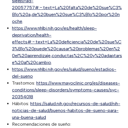
sleep/faq-
20057757#:~:text=La%20falta%20de%20sue%C3%
B1o%20a,de%20buen%20sue%C3%B1o%20por%20n
oche
.
https://www.nhlbi.nih.gov/es/health/sleep-
deprivation/health-
effects#:~:text=La%20deficiencia%20de%20sue%C
3%B1o%20puede%20causar%20problemas%20en%2
0el%20aprendizaje,conductas%2C%20y%20adaptars
e%20al%20cambio
.
https://www.nhlbi.nih.gov/es/salud/sueno/estadios-
del-sueno
Trastornos:
https://www.mayoclinic.org/es/diseases-
conditions/sleep-disorders/symptoms-causes/syc-
20354018
Hábitos:
https://salud.nih.gov/recursos-de-salud/nih-
noticias-de-salud/buenos-habitos-de-sueno-para-
una-buena-salud
Recomendaciones de sueño: