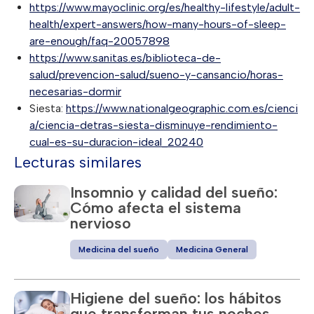
https://www.mayoclinic.org/es/healthy-lifestyle/adult-
health/expert-answers/how-many-hours-of-sleep-
are-enough/faq-20057898
https://www.sanitas.es/biblioteca-de-
salud/prevencion-salud/sueno-y-cansancio/horas-
necesarias-dormir
Siesta:
https://www.nationalgeographic.com.es/cienci
a/ciencia-detras-siesta-disminuye-rendimiento-
cual-es-su-duracion-ideal_20240
Lecturas similares
Insomnio y calidad del sueño:
Cómo afecta el sistema
nervioso
Medicina del sueño
Medicina General
Higiene del sueño: los hábitos
que transforman tus noches