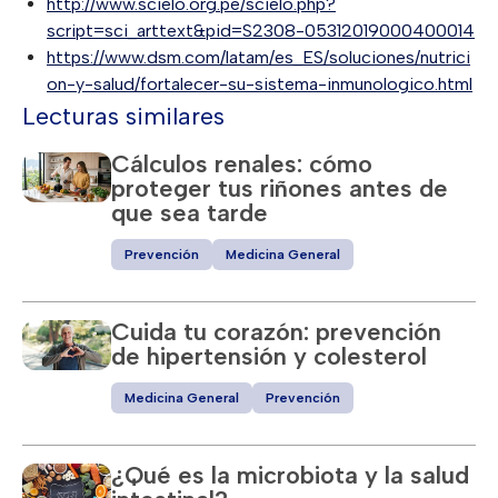
http://www.scielo.org.pe/scielo.php?
script=sci_arttext&pid=S2308-05312019000400014
https://www.dsm.com/latam/es_ES/soluciones/nutrici
on-y-salud/fortalecer-su-sistema-inmunologico.html
Lecturas similares
Cálculos renales: cómo
proteger tus riñones antes de
que sea tarde
Prevención
Medicina General
Cuida tu corazón: prevención
de hipertensión y colesterol
Medicina General
Prevención
¿Qué es la microbiota y la salud