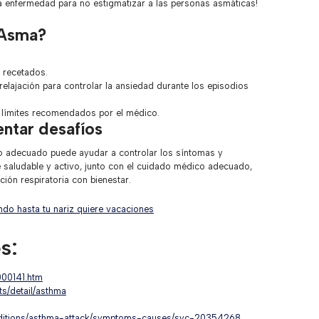
 la enfermedad para no estigmatizar a las personas asmáticas!
 Asma?
 recetados.
relajación para controlar la ansiedad durante los episodios
s límites recomendados por el médico.
ntar desafíos
jo adecuado puede ayudar a controlar los síntomas y
 saludable y activo, junto con el cuidado médico adecuado,
ión respiratoria con bienestar.
ando hasta tu nariz quiere vacaciones
s:
/000141.htm
s/detail/asthma
onditions/asthma-attack/symptoms-causes/syc-20354268