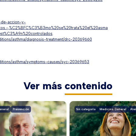
n-de-accion-y-
mentos.-,%C2%BFC%C3%B3mo%20se%20trata%20el%20asma
st%C3%A9n%20controlados
.
nditions/asthma/diagnosis-treatment/drc-20369660
onditions/asthma/symptoms-causes/syc-20369653
Ver más
contenido
eneral
Prevención
Sin categoría
Medicina General
Ale