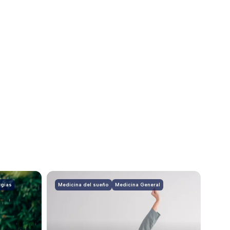
rgias
Medicina del sueño
Medicina General
Medi