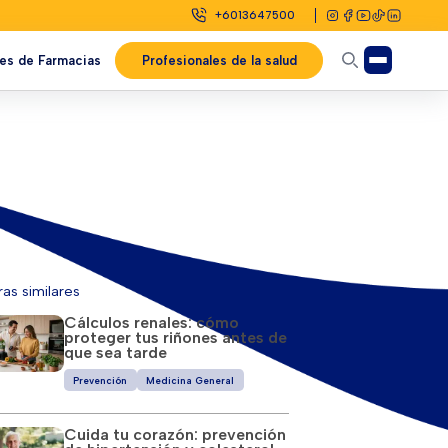
+6013647500
es de Farmacias
Profesionales de la salud
ras similares
Cálculos renales: cómo
proteger tus riñones antes de
que sea tarde
Prevención
Medicina General
Cuida tu corazón: prevención