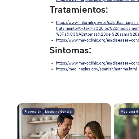
Tratamientos:
https://www.nhlbi.nih.gov/es/salud/asma/pla
tratamiento#:~:text=a%20los%20medica
%3F,s%C3%ADntomas%20del%20asma%20e
https://www.mayoclinic.org/es/diseases-co
Síntomas:
https://www.mayoclinic.org/es/diseases-c
https://medlineplus.gov/spanish/asthma.html
Prevención
Medicina General
Medicina G