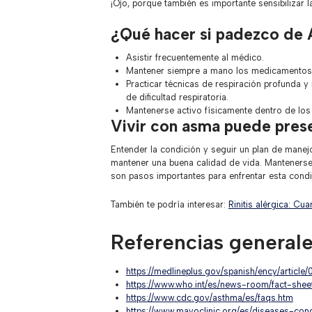
¡Ojo, porque también es importante sensibilizar
¿Qué hacer si padezco de
Asistir frecuentemente al médico.
Mantener siempre a mano los medicamentos
Practicar técnicas de respiración profunda y 
de dificultad respiratoria.
Mantenerse activo físicamente dentro de lo
Vivir con asma puede prese
Entender la condición y seguir un plan de mane
mantener una buena calidad de vida. Mantenerse
son pasos importantes para enfrentar esta condic
También te podría interesar:
Rinitis alérgica: Cu
Referencias generale
https://medlineplus.gov/spanish/ency/article
https://www.who.int/es/news-room/fact-sheet
https://www.cdc.gov/asthma/es/faqs.htm
https://www.mayoclinic.org/es/diseases-c